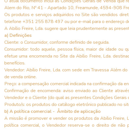
O atual documento inclui as Condições Gerais de Venda que reg
Alem do Rio, Nº 41 - Apartado 10, Freamunde, 4594-908 Frea
Os produtos e serviços adquiridos no Site são vendidos direta
telefone +351 255 878 497 ou por e-mail para o endereço de 
A Abílio Freire, Lda. sugere que leia prudentemente as presen
a) Definições
Cliente: o Consumidor, conforme definido de seguida.
Consumidor: todo aquele, pessoa física, maior de idade ou q
efetue uma encomenda no Site da Abílio Freire, Lda. destina
benefícios.
Vendedor: Abílio Freire, Lda. com sede em Travessa Além do
de venda online.
Preço: a compensação comercial indicada na confirmação da en
Confirmação de encomenda: aviso enviado ao Cliente através 
Vendedor e o Cliente (do qual as presentes Condições Gerais 
Produto/s: os produtos do catálogo eletrónico publicado no s
b) A política comercial - Âmbito de aplicação
A missão é promover e vender os produtos da Abílio Freire, 
política comercial, o Vendedor reserva-se o direito de nã