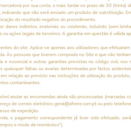
 mercadoria por sua conta, o mais tardar no prazo de 30 (trinta)
 indicando que não será enviado um produto de substituição. Em q
nicação do resultado negativo do procedimento.
anos indiretos, imateriais ou colaterais, incluindo (sem limit
es ou ações legais de terceiros. A garantia em questão é válida
entes do site. Aplica-se apenas aos utilizadores que efetuaram 
ida. Às pessoas que tiverem comprado no Site e que não tenham a
a e essencial e outras garantias previstas no código civil, nos 
quaisquer falhas ou avarias determinadas por factos acidentais 
u em relação ao previsto nas instruções de utilização do prod
entes contaminantes.
ossível anular as encomendas ainda não processadas (marcadas
dereço de correio eletrónico geral@afreire.com.pt ou pelo telef
cesso de expedição.
 o pagamento correspondente já tiver sido efetuado, será n
Tempos e modo de reembolso").