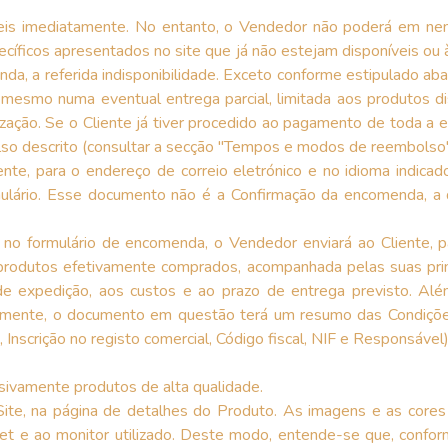
veis imediatamente. No entanto, o Vendedor não poderá em nen
cíficos apresentados no site que já não estejam disponíveis ou
, a referida indisponibilidade. Exceto conforme estipulado abaixo
, mesmo numa eventual entrega parcial, limitada aos produtos
ização. Se o Cliente já tiver procedido ao pagamento de toda a
so descrito (consultar a secção "Tempos e modos de reembolso"
iente, para o endereço de correio eletrónico e no idioma indic
ulário. Esse documento não é a Confirmação da encomenda, a 
 formulário de encomenda, o Vendedor enviará ao Cliente, par
odutos efetivamente comprados, acompanhada pelas suas principa
de expedição, aos custos e ao prazo de entrega previsto. A
nalmente, o documento em questão terá um resumo das Condições
Inscrição no registo comercial, Código fiscal, NIF e Responsável)
usivamente produtos de alta qualidade.
o Site, na página de detalhes do Produto. As imagens e as core
t e ao monitor utilizado. Deste modo, entende-se que, conform