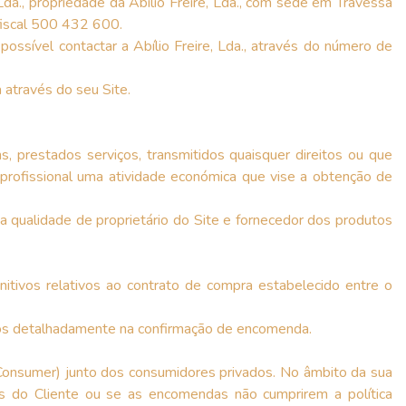
Lda., propriedade da Abílio Freire, Lda., com sede em Travessa
fiscal 500 432 600.
possível contactar a Abílio Freire, Lda., através do número de
 através do seu Site.
, prestados serviços, transmitidos quaisquer direitos ou que
 profissional uma atividade económica que vise a obtenção de
qualidade de proprietário do Site e fornecedor dos produtos
nitivos relativos ao contrato de compra estabelecido entre o
cados detalhadamente na confirmação de encomenda.
 Consumer) junto dos consumidores privados. No âmbito da sua
es do Cliente ou se as encomendas não cumprirem a política