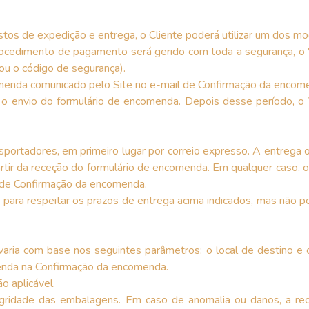
tos de expedição e entrega, o Cliente poderá utilizar um dos mo
ocedimento de pagamento será gerido com toda a segurança, o V
ou o código de segurança).
menda comunicado pelo Site no e-mail de Confirmação da encomen
 o envio do formulário de encomenda. Depois desse período, o 
portadores, em primeiro lugar por correio expresso. A entrega oc
partir da receção do formulário de encomenda. Em qualquer caso, 
 de Confirmação da encomenda.
 para respeitar os prazos de entrega acima indicados, mas não 
.
aria com base nos seguintes parâmetros: o local de destino 
enda na Confirmação da encomenda.
o aplicável.
gridade das embalagens. Em caso de anomalia ou danos, a re