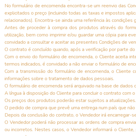
No formulário de encomenda encontra-se um reenvio das Cond
explicitados o preço (incluindo todas as taxas e impostos a
relacionados). Encontra-se ainda uma referência às condições ge
Antes de proceder à compra dos produtos através do formul
utilização, bem como imprimir e/ou guardar uma cópia para eve
convidado a consultar e aceitar as presentes Condições de ve
O contrato é concluído quando, após a verificação por parte d
Com o envio do formulário de encomenda, o Cliente aceita in
termos indicados, é convidado a não enviar o formulário de e
Com a transmissão do formulário de encomenda, o Cliente co
informações sobre o tratamento de dados pessoais.
O formulário de encomenda será arquivado na base de dados 
A língua à disposição do Cliente para concluir o contrato com
Os preços dos produtos poderão estar sujeitos a atualizações. 
O pedido de compra que prevê uma entrega num país que não P
Depois da conclusão do contrato, o Vendedor irá encarregar-
O Vendedor poderá não processar as ordens de compra enviad
ou incorretos. Nestes casos, o Vendedor informará o Cliente, 