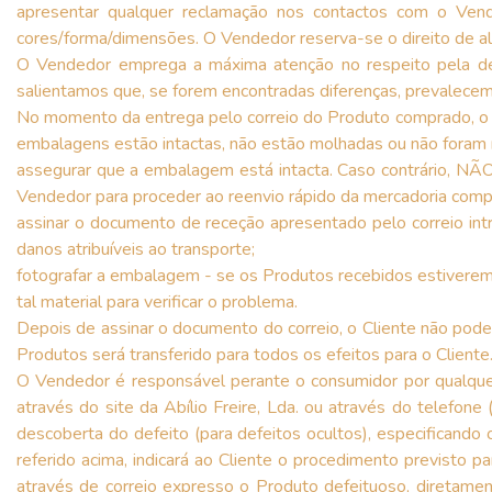
apresentar qualquer reclamação nos contactos com o Ven
cores/forma/dimensões. O Vendedor reserva-se o direito de a
O Vendedor emprega a máxima atenção no respeito pela desc
salientamos que, se forem encontradas diferenças, prevalecem 
No momento da entrega pelo correio do Produto comprado, o C
embalagens estão intactas, não estão molhadas ou não foram
assegurar que a embalagem está intacta. Caso contrário, NÃO
Vendedor para proceder ao reenvio rápido da mercadoria comp
assinar o documento de receção apresentado pelo correio i
danos atribuíveis ao transporte;
fotografar a embalagem - se os Produtos recebidos estiverem 
tal material para verificar o problema.
Depois de assinar o documento do correio, o Cliente não pode
Produtos será transferido para todos os efeitos para o Cliente
O Vendedor é responsável perante o consumidor por qualquer 
através do site da Abílio Freire, Lda. ou através do telefo
descoberta do defeito (para defeitos ocultos), especificando
referido acima, indicará ao Cliente o procedimento previsto p
através de correio expresso o Produto defeituoso, diretamen