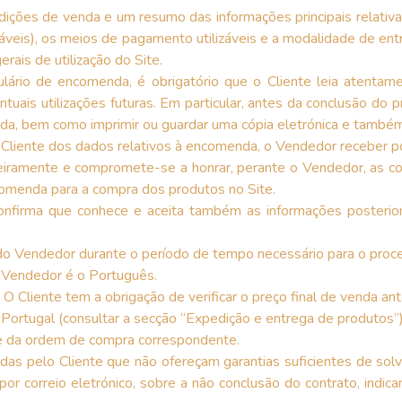
ições de venda e um resumo das informações principais relativ
plicáveis), os meios de pagamento utilizáveis e a modalidade de
rais de utilização do Site.
ário de encomenda, é obrigatório que o Cliente leia atentam
ntuais utilizações futuras. Em particular, antes da conclusão d
nda, bem como imprimir ou guardar uma cópia eletrónica e també
o Cliente dos dados relativos à encomenda, o Vendedor receber p
teiramente e compromete-se a honrar, perante o Vendedor, as c
ncomenda para a compra dos produtos no Site.
nfirma que conhece e aceita também as informações posteriores
do Vendedor durante o período de tempo necessário para o pro
 o Vendedor é o Português.
O Cliente tem a obrigação de verificar o preço final de venda an
ortugal (consultar a secção “Expedição e entrega de produtos”
se da ordem de compra correspondente.
as pelo Cliente que não ofereçam garantias suficientes de solv
por correio eletrónico, sobre a não conclusão do contrato, indi