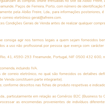
ularizam as compras online efetuadas no site da Abílio Freire, 
munde, Paços de Ferreira, Porto, com número de identificação 
mente pela Abílio Freire, Lda., para informações posteriores, é 
correio eletrónico geral@afreire.com.
tes Condições Gerais de Venda antes de realizar qualquer compra
ue consiga agir nos termos legais a quem sejam fornecidos bens
dos a uso não profissional por pessoa que exerça com carácter
 Rio, 41, 4590-293 Freamunde, Portugal, NIF 0500 432 600, na 
comenda, incluindo IVA.
de correio eletrónico, no qual são fornecidos os detalhes defi
de Venda constituem parte integrante).
ite, conforme descritos nas fichas de produto respetivas e indi
Lda., particularmente em relação ao Comércio B2C (Business to
o processar as encomendas provenientes de indivíduos diferent