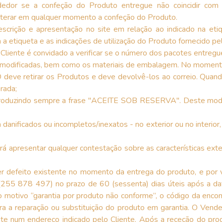
dedor se a confeção do Produto entregue não coincidir c
lterar em qualquer momento a confeção do Produto.
rição e apresentação no site em relação ao indicado na eti
a etiqueta e as indicações de utilização do Produto fornecido pe
liente é convidado a verificar se o número dos pacotes entregu
 modificadas, bem como os materiais de embalagem. No momento
 deve retirar os Produtos e deve devolvê-los ao correio. Quand
rada;
ntroduzindo sempre a frase "ACEITE SOB RESERVA". Deste modo
danificados ou incompletos/inexatos - no exterior ou no interior
rá apresentar qualquer contestação sobre as características ext
.
defeito existente no momento da entrega do produto, e por veze
ne (255 878 497) no prazo de 60 (sessenta) dias úteis após a d
 o motivo “garantia por produto não conforme”, o código da enc
ara a reparação ou substituição do produto em garantia. O Vended
te num endereço indicado pelo Cliente. Após a receção do produt