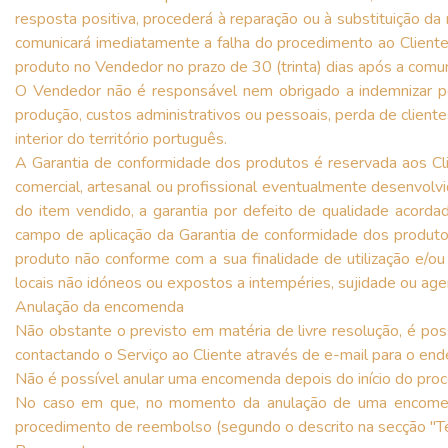
resposta positiva, procederá à reparação ou à substituição da
comunicará imediatamente a falha do procedimento ao Cliente,
produto no Vendedor no prazo de 30 (trinta) dias após a comu
O Vendedor não é responsável nem obrigado a indemnizar por d
produção, custos administrativos ou pessoais, perda de client
interior do território português.
A Garantia de conformidade dos produtos é reservada aos Cli
comercial, artesanal ou profissional eventualmente desenvolv
do item vendido, a garantia por defeito de qualidade acordad
campo de aplicação da Garantia de conformidade dos produtos 
produto não conforme com a sua finalidade de utilização e/o
locais não idóneos ou expostos a intempéries, sujidade ou ag
Anulação da encomenda
Não obstante o previsto em matéria de livre resolução, é p
contactando o Serviço ao Cliente através de e-mail para o en
Não é possível anular uma encomenda depois do início do pro
No caso em que, no momento da anulação de uma encomenda,
procedimento de reembolso (segundo o descrito na secção "