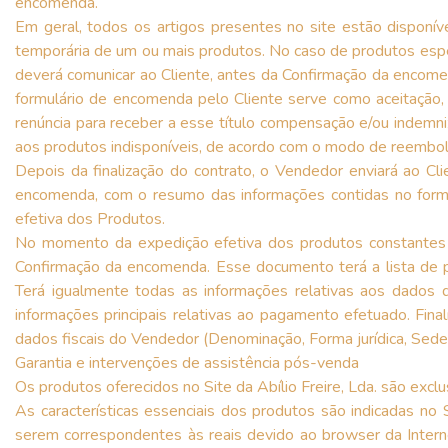
encomenda.
Em geral, todos os artigos presentes no site estão disponí
temporária de um ou mais produtos. No caso de produtos espe
deverá comunicar ao Cliente, antes da Confirmação da encomenda
formulário de encomenda pelo Cliente serve como aceitação
renúncia para receber a esse título compensação e/ou indemn
aos produtos indisponíveis, de acordo com o modo de reembol
Depois da finalização do contrato, o Vendedor enviará ao Cl
encomenda, com o resumo das informações contidas no form
efetiva dos Produtos.
No momento da expedição efetiva dos produtos constantes no
Confirmação da encomenda. Esse documento terá a lista de pr
Terá igualmente todas as informações relativas aos dados 
informações principais relativas ao pagamento efetuado. Fi
dados fiscais do Vendedor (Denominação, Forma jurídica, Sede, 
Garantia e intervenções de assistência pós-venda
Os produtos oferecidos no Site da Abílio Freire, Lda. são excl
As características essenciais dos produtos são indicadas n
serem correspondentes às reais devido ao browser da Interne